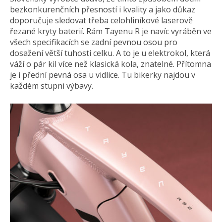
bezkonkurenčních přesností i kvality a jako důkaz
doporučuje sledovat třeba celohliníkové laserově
řezané kryty baterií. Rám Tayenu R je navíc vyráběn ve
všech specifikacích se zadní pevnou osou pro
dosažení větší tuhosti celku. A to je u elektrokol, která
váží o pár kil více než klasická kola, znatelné. Přítomna
je i přední pevná osa u vidlice. Tu bikerky najdou v
každém stupni výbavy.