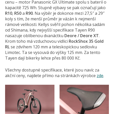
cenu – motor Panasonic GX Ultimate spolu s baterií o
kapacitě 725 Wh. Stupně výbavy se pak označují jako
R10
,
R50
a
R90
. Na výběr je dokonce mezi 27,5″ a 29″
koly s tím, že menší průměr je vázán k nejmenší
rámové velikosti. Kellys svěřil pohon několika sadám
od Shimana, kdy nejvyšší specifikace Tayen R90
nasazuje oblíbenou dvanáctku
Deore / Deore XT
.
Krom toho má vzduchovou vidlici
RockShox 35 Gold
RL
se zdvihem 120 mm a teleskopickou sedlovku
Limotec. Ta se vysouvá do výšky 125 mm. Za tento
Tayen dají bikerky lehce přes 80 000 Kč.
Všechny dostupné specifikace, které jsou navíc za
akční ceny, najdete přímo na stránkách výrobce
zde
.