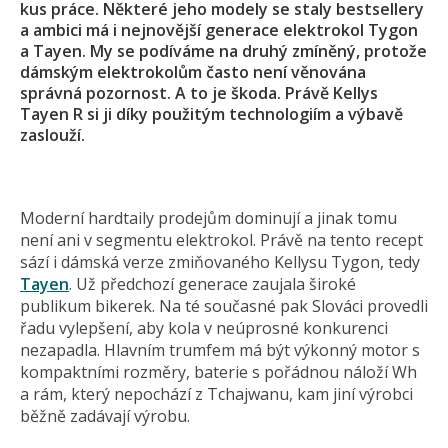
kus práce. Některé jeho modely se staly bestsellery
a ambici má i nejnovější generace elektrokol Tygon
a Tayen. My se podíváme na druhý zmíněný, protože
dámským elektrokolům často není věnována
správná pozornost. A to je škoda. Právě Kellys
Tayen R si ji díky použitým technologiím a výbavě
zaslouží.
Moderní hardtaily prodejům dominují a jinak tomu
není ani v segmentu elektrokol. Právě na tento recept
sází i dámská verze zmiňovaného Kellysu Tygon, tedy
Tayen
. Už předchozí generace zaujala široké
publikum bikerek. Na té současné pak Slováci provedli
řadu vylepšení, aby kola v neúprosné konkurenci
nezapadla. Hlavním trumfem má být výkonný motor s
kompaktními rozměry, baterie s pořádnou náloží Wh
a rám, který nepochází z Tchajwanu, kam jiní výrobci
běžně zadávají výrobu.