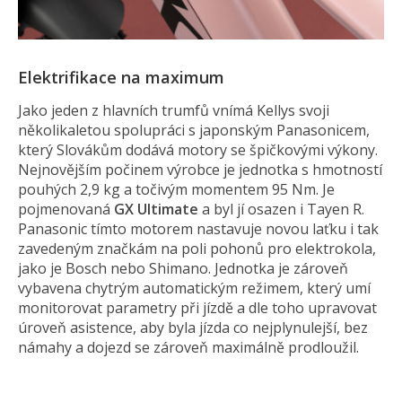
Elektrifikace na maximum
Jako jeden z hlavních trumfů vnímá Kellys svoji
několikaletou spolupráci s japonským
Panasonicem,
který Slovákům dodává motory se špičkovými výkony.
Nejnovějším počinem výrobce je jednotka s hmotností
pouhých 2,9 kg a točivým momentem 95 Nm. Je
pojmenovaná
GX Ultimate
a byl jí osazen i Tayen R.
Panasonic tímto motorem nastavuje novou laťku i tak
zavedeným značkám na poli pohonů pro elektrokola,
jako je Bosch nebo Shimano. Jednotka je zároveň
vybavena chytrým automatickým režimem, který umí
monitorovat parametry při jízdě a dle toho upravovat
úroveň asistence, aby byla jízda co nejplynulejší, bez
námahy a dojezd se zároveň maximálně prodloužil.