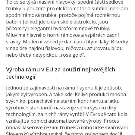
To co se týká masivní hlavovky, spodní části sedlové
trubky u pouzdra pro elektromotor a subtilní není ani
spodní rámová trubka, protože pojímá rozměrnou
baterii. Jelikož jde o dámské elektrokolo, jsou
přítomny i elegantní hydroformingové trubky.
Mluvíme hlavně o horní rámovce a vzpěrách zadní
stavby. Moderní vzhled je dán i použitými laky. Bikerky
v nabidce najdou fialovou, růžovou, azurovou, bílou
nebo třeba netypickou „rose gold“.
Výroba rámu v EU za použití nejnovějších
technologií
Jednou ze zajímavostí na rámu Tayenu R je způsob,
jakým byl vyroben. A také kde. Kellys produkci mnoha
svých kol ponechává na starém kontinentu a laťku
výrobních standardů nastavuje velmi vysoko díky
technologiím, za nichž rámy vyrábí. V Evropě tato kola
vznikají za
pomoci automatizované výroby. Proces
obnáší
laserové řezání trubek
a
robotické svařování
.
Slovenský výrobce udává, že tímto způsobem docílil