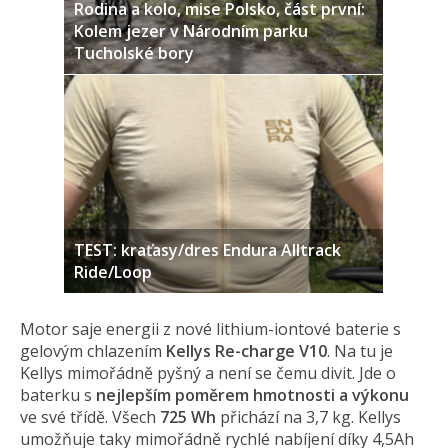
Rodina a kolo, mise Polsko, část první:
Kolem jezer v Národním parku
Tucholské bory
TEST: kraťasy/dres Endura Alltrack
Ride/Loop
Motor saje energii z nové lithium-iontové baterie s
gelovým chlazením
Kellys Re-charge V10
. Na tu je
Kellys mimořádně pyšný a není se čemu divit. Jde o
baterku s
nejlepším poměrem hmotnosti a výkonu
ve své třídě. Všech
725 Wh
přichází na 3,7 kg. Kellys
umožňuje taky mimořádně rychlé nabíjení díky 4,5Ah