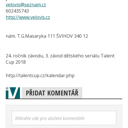
velovis@seznam.cz
602435743
http://www.velovis.cz
nám. T.G.Masaryka 111 ŠVIHOV 340 12
24. ročník závodu, 3. závod dětského seriálu Talent
Cup 2018
http://talentcup.cz/kalendar.php
PŘIDAT KOMENTÁŘ
Klikněte zde pro vložení komentáře