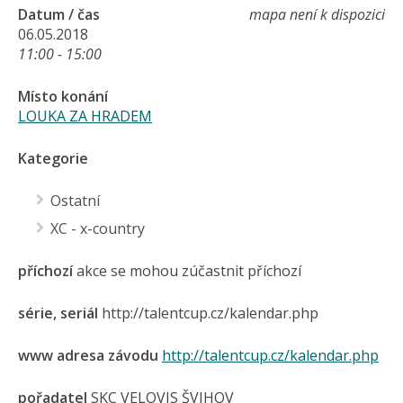
Datum / čas
mapa není k dispozici
06.05.2018
11:00 - 15:00
Místo konání
LOUKA ZA HRADEM
Kategorie
Ostatní
XC - x-country
příchozí
akce se mohou zúčastnit příchozí
série, seriál
http://talentcup.cz/kalendar.php
www adresa závodu
http://talentcup.cz/kalendar.php
pořadatel
SKC VELOVIS ŠVIHOV