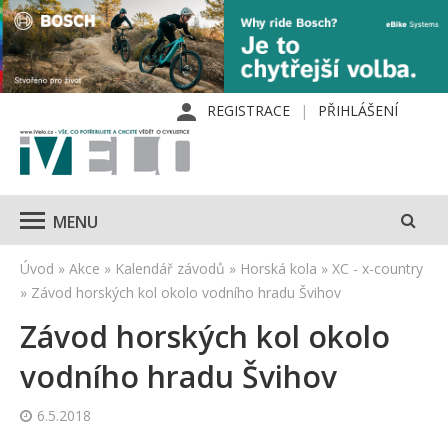
REGISTRACE
PŘIHLÁŠENÍ
MENU
Úvod
»
Akce
»
Kalendář závodů
»
Horská kola
»
XC - x-country
»
Závod horských kol okolo vodního hradu Švihov
Závod horských kol okolo
vodního hradu Švihov
6.5.2018