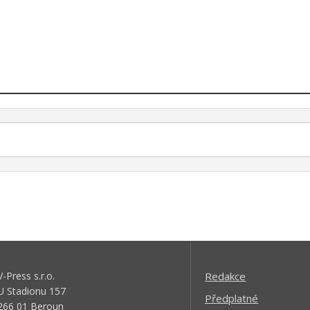
V-Press s.r.o.
Redakce
U Stadionu 157
Předplatné
266 01 Beroun