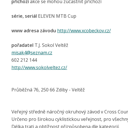
příchozí
akce se mohou zúčastnit příchozí
série, seriál
ELEVEN MTB Cup
www adresa závodu
http://www.xcobeckov.cz/
pořadatel
T.J. Sokol Veltěž
misak4@seznam.cz
602 212 144
http://www.sokolveltez.cz/
Průběžná 76, 250 66 Zdiby - Veltěž
Veřejný středně náročný okruhový závod v Cross Count
Určeno pro širokou cyklistickou veřejnost, pro všechny,
Délka trati a obtížnost přizpůsobena dle kategorií.