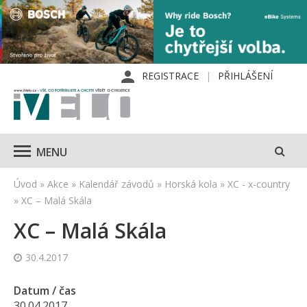
REGISTRACE
PŘIHLÁŠENÍ
MENU
Úvod
»
Akce
»
Kalendář závodů
»
Horská kola
»
XC - x-country
»
XC – Malá Skála
XC – Malá Skála
30.4.2017
Datum / čas
30.04.2017