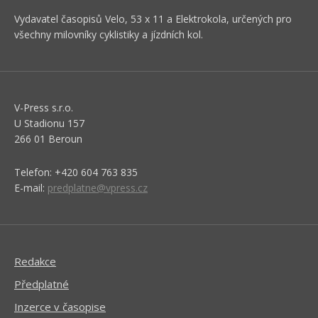
Vydavatel časopisů Velo, 53 x 11 a Elektrokola, určených pro
všechny milovníky cyklistiky a jízdních kol.
V-Press s.r.o.
U Stadionu 157
266 01 Beroun
Telefon: +420 604 763 835
E-mail:
predplatne@vpress.cz
Redakce
Předplatné
Inzerce v časopise