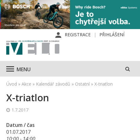
REGISTRACE
PŘIHLÁŠENÍ
MENU
Úvod
»
Akce
»
Kalendář závodů
»
Ostatní
»
X-triatlon
X-triatlon
1.7.2017
Datum / čas
01.07.2017
10:00 - 14:00