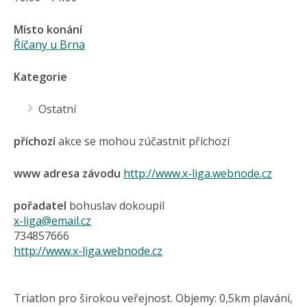
Místo konání
Říčany u Brna
Kategorie
Ostatní
příchozí
akce se mohou zúčastnit příchozí
www adresa závodu
http://www.x-liga.webnode.cz
pořadatel
bohuslav dokoupil
x-liga@email.cz
734857666
http://www.x-liga.webnode.cz
Triatlon pro širokou veřejnost. Objemy: 0,5km plavání,