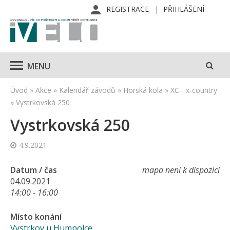
REGISTRACE
PŘIHLÁŠENÍ
MENU
Úvod
»
Akce
»
Kalendář závodů
»
Horská kola
»
XC - x-country
»
Vystrkovská 250
Vystrkovská 250
4.9.2021
Datum / čas
mapa není k dispozici
04.09.2021
14:00 - 16:00
Místo konání
Vystrkov u Humpolce