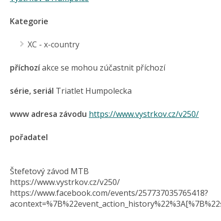
Kategorie
XC - x-country
příchozí
akce se mohou zúčastnit příchozí
série, seriál
Triatlet Humpolecka
www adresa závodu
https://www.vystrkov.cz/v250/
pořadatel
Štefetový závod MTB
https://www.vystrkov.cz/v250/
https://www.facebook.com/events/257737035765418?
acontext=%7B%22event_action_history%22%3A[%7B%