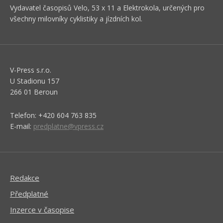
Vydavatel časopisů Velo, 53 x 11 a Elektrokola, určených pro
všechny milovníky cyklistiky a jízdních kol.
V-Press s.r.o.
U Stadionu 157
266 01 Beroun
Telefon: +420 604 763 835
E-mail:
predplatne@vpress.cz
Redakce
Předplatné
Inzerce v časopise