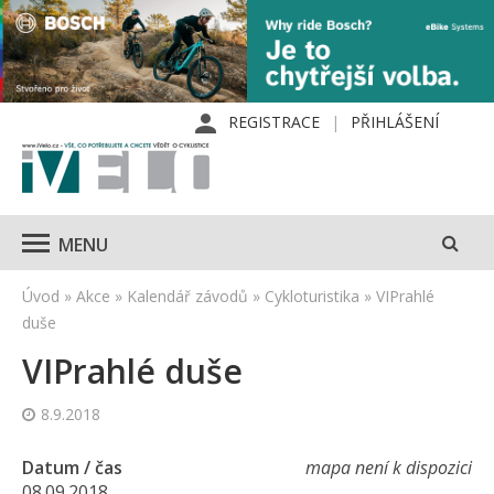
REGISTRACE
PŘIHLÁŠENÍ
MENU
Úvod
»
Akce
»
Kalendář závodů
»
Cykloturistika
»
VIPrahlé
duše
VIPrahlé duše
8.9.2018
Datum / čas
mapa není k dispozici
08.09.2018