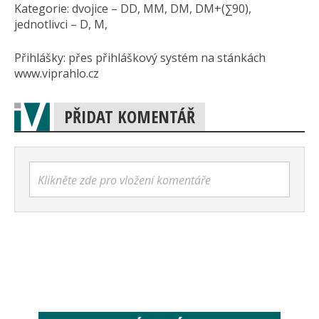
Kategorie: dvojice – DD, MM, DM, DM+(∑90),
jednotlivci – D, M,
Přihlášky: přes přihláškový systém na stánkách
www.viprahlo.cz
PŘIDAT KOMENTÁŘ
Klikněte zde pro vložení komentáře