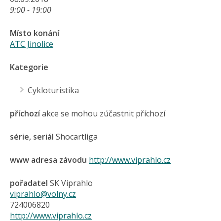
9:00 - 19:00
Místo konání
ATC Jinolice
Kategorie
Cykloturistika
příchozí
akce se mohou zúčastnit příchozí
série, seriál
Shocartliga
www adresa závodu
http://www.viprahlo.cz
pořadatel
SK Viprahlo
viprahlo@volny.cz
724006820
http://www.viprahlo.cz