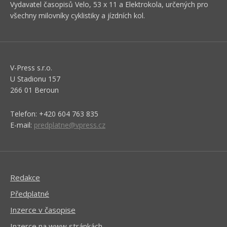
Vydavatel časopisů Velo, 53 x 11 a Elektrokola, určených pro
všechny milovníky cyklistiky a jízdních kol.
V-Press s.r.o.
U Stadionu 157
266 01 Beroun
Telefon: +420 604 763 835
E-mail:
predplatne@vpress.cz
Redakce
Předplatné
Inzerce v časopise
Inzerce na www stránkách