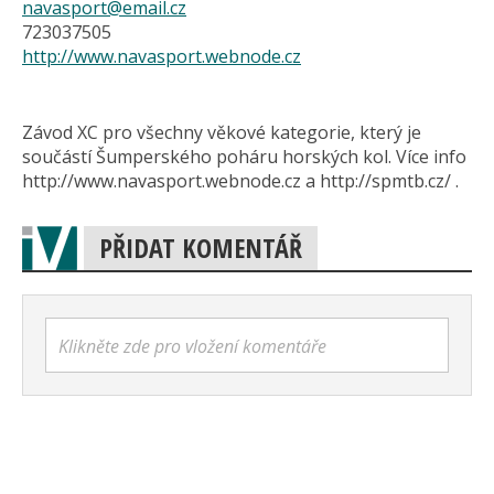
navasport@email.cz
723037505
http://www.navasport.webnode.cz
Závod XC pro všechny věkové kategorie, který je
součástí Šumperského poháru horských kol. Více info
http://www.navasport.webnode.cz a http://spmtb.cz/ .
PŘIDAT KOMENTÁŘ
Klikněte zde pro vložení komentáře