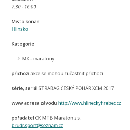
7:30 - 16:00
Místo konání
Hlinsko
Kategorie
MX - maratony
příchozí
akce se mohou zúčastnit příchozí
série, seriál
STRABAG ČESKÝ POHÁR XCM 2017
www adresa závodu
http://www.hlineckyhrebec.cz
pořadatel
CK MTB Maraton z.s.
brudr.sport@seznam.cz