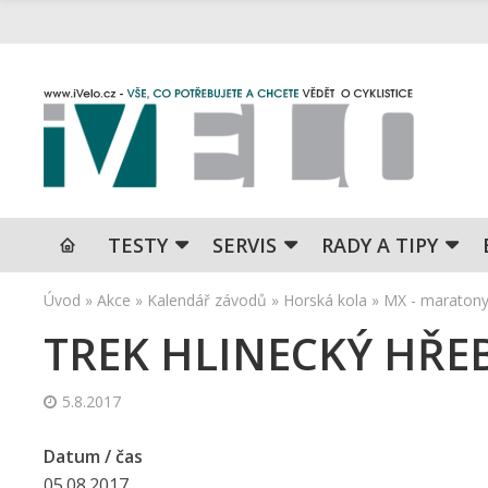
TESTY
SERVIS
RADY A TIPY
Úvod
»
Akce
»
Kalendář závodů
»
Horská kola
»
MX - maraton
TREK HLINECKÝ HŘE
5.8.2017
Datum / čas
05.08.2017