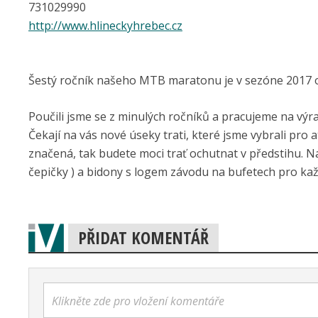
731029990
http://www.hlineckyhrebec.cz
Šestý ročník našeho MTB maratonu je v sezóne 2017 
Poučili jsme se z minulých ročníků a pracujeme na vý
Čekají na vás nové úseky trati, které jsme vybrali pro 
značená, tak budete moci trať ochutnat v předstihu. Na
čepičky ) a bidony s logem závodu na bufetech pro ka
PŘIDAT KOMENTÁŘ
Klikněte zde pro vložení komentáře