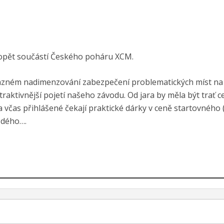
opět součástí Českého poháru XCM.
razném nadimenzování zabezpečení problematických míst na t
atraktivnější pojetí našeho závodu. Od jara by měla být trať 
 včas přihlášené čekají praktické dárky v ceně startovného ( 
ždého….