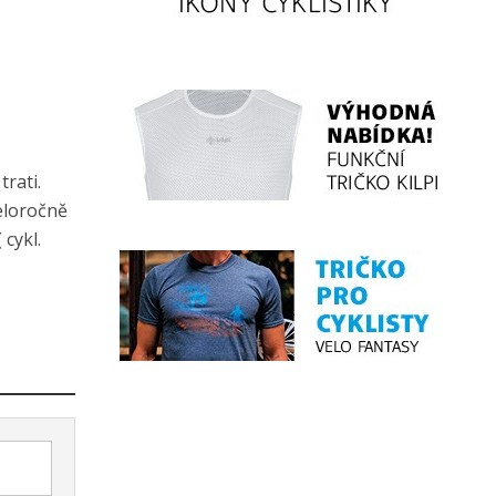
rati.
celoročně
cykl.