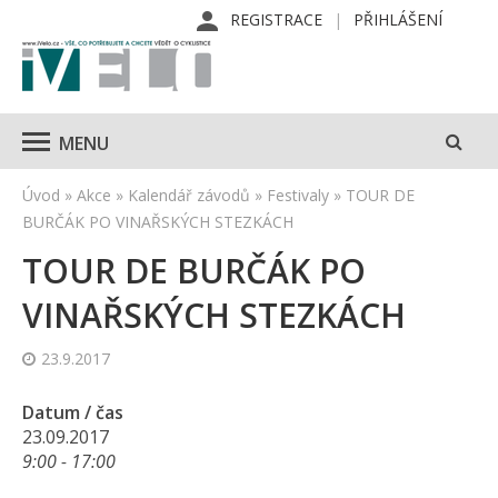
REGISTRACE
PŘIHLÁŠENÍ
MENU
Úvod
»
Akce
»
Kalendář závodů
»
Festivaly
»
TOUR DE
BURČÁK PO VINAŘSKÝCH STEZKÁCH
TOUR DE BURČÁK PO
VINAŘSKÝCH STEZKÁCH
23.9.2017
Datum / čas
23.09.2017
9:00 - 17:00