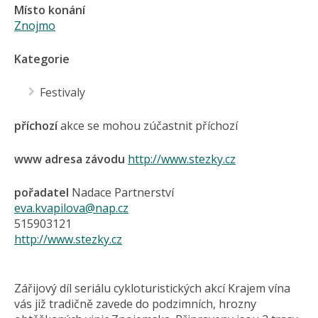
Místo konání
Znojmo
Kategorie
Festivaly
příchozí
akce se mohou zúčastnit příchozí
www adresa závodu
http://www.stezky.cz
pořadatel
Nadace Partnerství
eva.kvapilova@nap.cz
515903121
http://www.stezky.cz
Zářijový díl seriálu cykloturistických akcí Krajem vína
vás již tradičně zavede do podzimních, hrozny