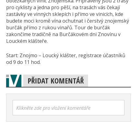
obtěžkaných vinic Znojemska. Připraveny jsou 2 trasy
pro cyklisty a jedna pro pěší, na trasách vás čekají
zastávky ve vinných sklepích i přímo ve vinicích, kde
budete moci kromě vína ochutnat i čerstvý znojemský
burčák přímo z rukou vinařů. Tour de burčák
zakončíme tradičně na Burčákovém dni Znovínu v
Louckém klášteře.
Start: Znojmo – Loucký klášter, registrace účastníků
od 9 do 11 hod.
PŘIDAT KOMENTÁŘ
Klikněte zde pro vložení komentáře