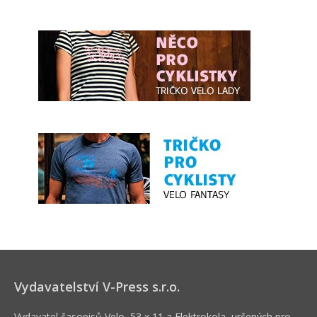
Vydavatelství V-Press s.r.o.
Vydavatel časopisů Velo, 53 x 11 a Elektrokola, určených pro