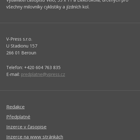
všechny milovníky cyklistiky a jízdních kol.
V-Press s.r.o.
U Stadionu 157
266 01 Beroun
Telefon: +420 604 763 835
E-mail:
predplatne@vpress.cz
Redakce
Předplatné
Inzerce v časopise
Inzerce na www stránkách