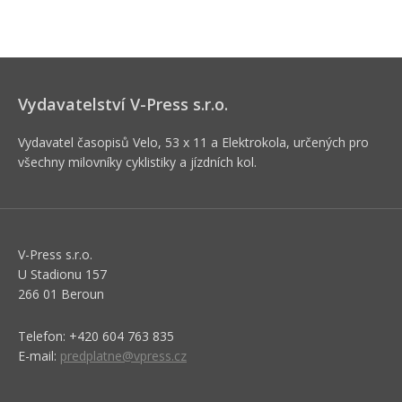
Vydavatelství V-Press s.r.o.
Vydavatel časopisů Velo, 53 x 11 a Elektrokola, určených pro
všechny milovníky cyklistiky a jízdních kol.
V-Press s.r.o.
U Stadionu 157
266 01 Beroun
Telefon: +420 604 763 835
E-mail:
predplatne@vpress.cz