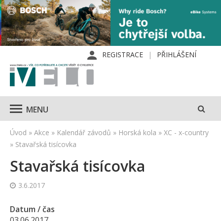
REGISTRACE
PŘIHLÁŠENÍ
MENU
Úvod
»
Akce
»
Kalendář závodů
»
Horská kola
»
XC - x-country
»
Stavařská tisícovka
Stavařská tisícovka
3.6.2017
Datum / čas
03.06.2017