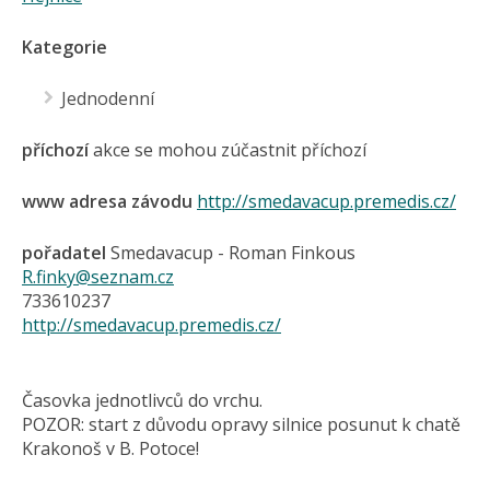
Kategorie
Jednodenní
příchozí
akce se mohou zúčastnit příchozí
www adresa závodu
http://smedavacup.premedis.cz/
pořadatel
Smedavacup - Roman Finkous
R.finky@seznam.cz
733610237
http://smedavacup.premedis.cz/
Časovka jednotlivců do vrchu.
POZOR: start z důvodu opravy silnice posunut k chatě
Krakonoš v B. Potoce!