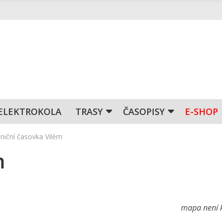
ELEKTROKOLA
TRASY
ČASOPISY
E-SHOP
ilniční časovka Vilém
m
mapa není k