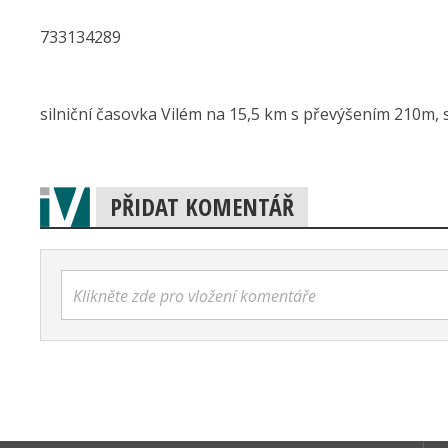
733134289
silniční časovka Vilém na 15,5 km s převýšením 210m, s
PŘIDAT KOMENTÁŘ
Klikněte zde pro vložení komentáře