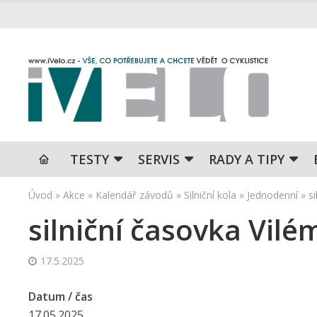
TESTY
SERVIS
RADY A TIPY
Úvod
»
Akce
»
Kalendář závodů
»
Silniční kola
»
Jednodenní
»
s
silniční časovka Vilé
17.5.2025
Datum / čas
17.05.2025