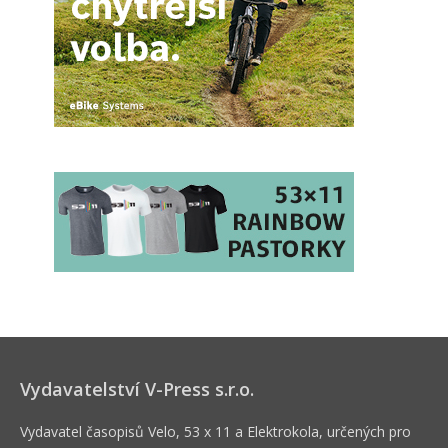
Vydavatelství V-Press s.r.o.
Vydavatel časopisů Velo, 53 x 11 a Elektrokola, určených pro