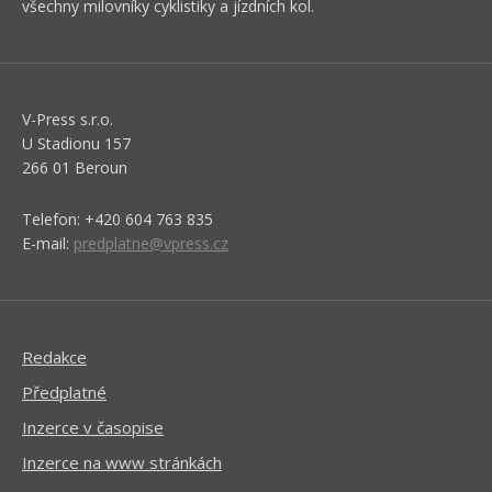
všechny milovníky cyklistiky a jízdních kol.
V-Press s.r.o.
U Stadionu 157
266 01 Beroun
Telefon: +420 604 763 835
E-mail:
predplatne@vpress.cz
Redakce
Předplatné
Inzerce v časopise
Inzerce na www stránkách