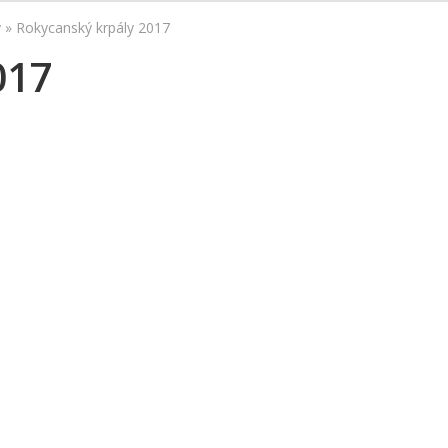
y
»
Rokycanský krpály 2017
017