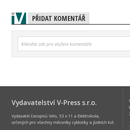
PŘIDAT KOMENTÁŘ
Klikněte zde pro vložení komentáře
Vydavatelství V-Press s.r.o.
Vydavatel časopisů Velo, 53 x 11 a Elektrokola,
určených pro všechny milovníky cyklistiky a jízdních kol.