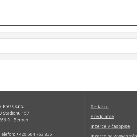
V-Press s.r.o.
Redakce
U Stadionu 157
Předplatné
266 01 Beroun
Inzerce v časopise
Telefon: +420 604 763 835
Inzerce na www strán