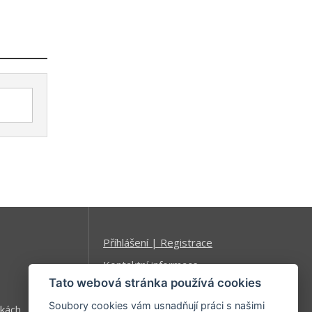
Příhlášení | Registrace
Kontaktní informace
Tato webová stránka používá cookies
Mapa stránek
Soubory cookies vám usnadňují práci s našimi
kách