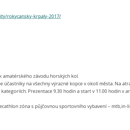
lity/rokycansky-krpaly-2017/
k amatérského závodu horských kol.
účastníky na všechny výrazné kopce v okolí města. Na atra
kategoriích. Prezentace 9.30 hodin a start v 11.00 hodin v a
ecathlon zóna s půjčovnou sportovního vybavení – mtb,in-l