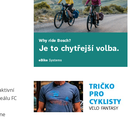
ktivní
reálu FC
ine