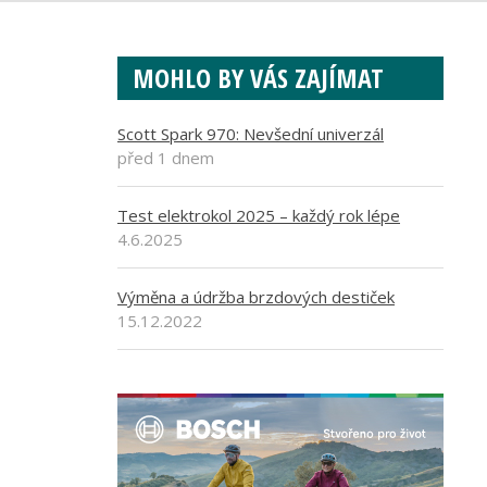
MOHLO BY VÁS ZAJÍMAT
Scott Spark 970: Nevšední univerzál
před 1 dnem
Test elektrokol 2025 – každý rok lépe
4.6.2025
Výměna a údržba brzdových destiček
15.12.2022