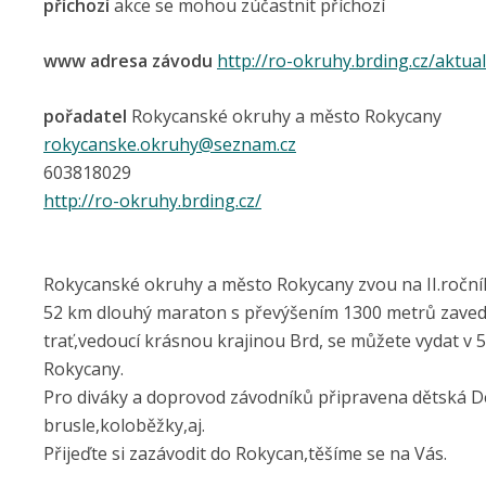
příchozí
akce se mohou zúčastnit příchozí
www adresa závodu
http://ro-okruhy.brding.cz/aktua
pořadatel
Rokycanské okruhy a město Rokycany
rokycanske.okruhy@seznam.cz
603818029
http://ro-okruhy.brding.cz/
Rokycanské okruhy a město Rokycany zvou na II.roční
52 km dlouhý maraton s převýšením 1300 metrů zavede 
trať,vedoucí krásnou krajinou Brd, se můžete vydat v 5 
Rokycany.
Pro diváky a doprovod závodníků připravena dětská D
brusle,koloběžky,aj.
Přijeďte si zazávodit do Rokycan,těšíme se na Vás.