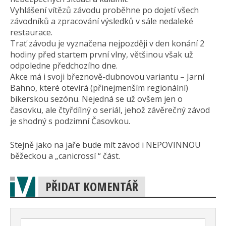
Vyhlášení vítězů závodu proběhne po dojetí všech
závodníků a zpracování výsledků v sále nedaleké
restaurace.
Trať závodu je vyznačena nejpozději v den konání 2
hodiny před startem první vlny, většinou však už
odpoledne předchozího dne.
Akce má i svoji březnově-dubnovou variantu – Jarní
Bahno, které otevírá (přinejmenším regionální)
bikerskou sezónu. Nejedná se už ovšem jen o
časovku, ale čtyřdílný o seriál, jehož závěrečný závod
je shodný s podzimní Časovkou.
Stejně jako na jaře bude mít závod i NEPOVINNOU
běžeckou a „canicrossí “ část.
PŘIDAT KOMENTÁŘ