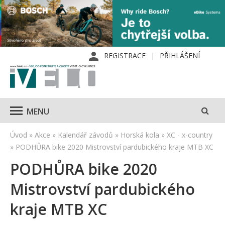
REGISTRACE
PŘIHLÁŠENÍ
MENU
Úvod
»
Akce
»
Kalendář závodů
»
Horská kola
»
XC - x-country
»
PODHŮRA bike 2020 Mistrovství pardubického kraje MTB XC
PODHŮRA bike 2020
Mistrovství pardubického
kraje MTB XC