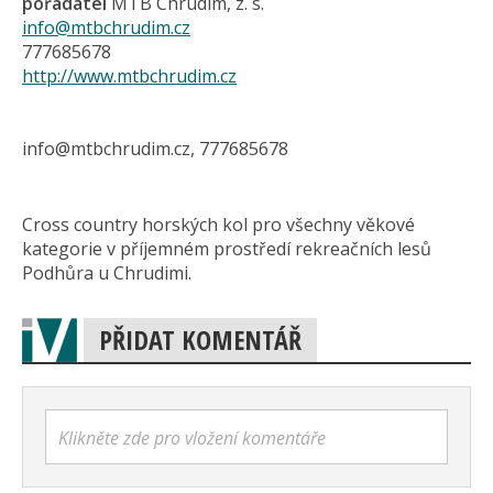
pořadatel
MTB Chrudim, z. s.
info@mtbchrudim.cz
777685678
http://www.mtbchrudim.cz
info@mtbchrudim.cz, 777685678
Cross country horských kol pro všechny věkové
kategorie v příjemném prostředí rekreačních lesů
Podhůra u Chrudimi.
PŘIDAT KOMENTÁŘ
Klikněte zde pro vložení komentáře