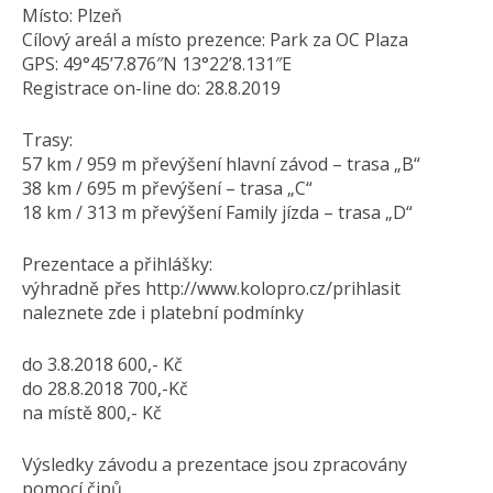
Místo: Plzeň
Cílový areál a místo prezence: Park za OC Plaza
GPS: 49°45’7.876″N 13°22’8.131″E
Registrace on-line do: 28.8.2019
Trasy:
57 km / 959 m převýšení hlavní závod – trasa „B“
38 km / 695 m převýšení – trasa „C“
18 km / 313 m převýšení Family jízda – trasa „D“
Prezentace a přihlášky:
výhradně přes http://www.kolopro.cz/prihlasit
naleznete zde i platební podmínky
do 3.8.2018 600,- Kč
do 28.8.2018 700,-Kč
na místě 800,- Kč
Výsledky závodu a prezentace jsou zpracovány
pomocí čipů.