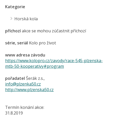
Kategorie
Horská kola
příchozí
akce se mohou zúčastnit příchozí
série, seriál
Kolo pro život
www adresa závodu
https://www.kolopro.cz/zavody/race-545-plzenska-
mtb-50-kooperativy#program
pořadatel
Šerák z.s.,
info@plzenka50.cz
http://www.plzenska50.cz
Termín konání akce:
31.8.2019