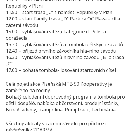
Republiky v Plzni
11.50 – start trasa „C“ z náměstí Republiky v Plzni
12.00 – start Family trasa „D“ Park za OC Plaza – cíl a
zázemí závodu
15.00 – vyhlašování vítězů kategorie do 5 let a
odrážedla
15.30 – vyhlašování vítězů a tombola dětských závodů
12.40 – příjezd prvního závodníka hlavního závodu
16.30 – vyhlašování vítězů hlavního závodu „B“ a trasa
„C“
17.00 – bohatá tombola- losování startovních čísel
Celé pojetí akce Plzeňská MTB 50 Kooperativy je
zaměřeno na rodiny.
Bohatý celodenní doprovodný program a tombola pro
děti i dospělé, nabídka občerstvení, prodejní stánky,
Bike Academy, trampolína, Pumptrack, Techmánia, …..
Všechny aktivity v zázemí závodu pro příchozí
návštěvníky ZDARMA.