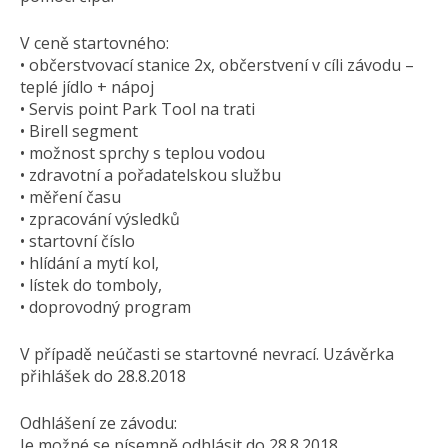
V ceně startovného:
• občerstvovací stanice 2x, občerstvení v cíli závodu –
teplé jídlo + nápoj
• Servis point Park Tool na trati
• Birell segment
• možnost sprchy s teplou vodou
• zdravotní a pořadatelskou službu
• měření času
• zpracování výsledků
• startovní číslo
• hlídání a mytí kol,
• lístek do tomboly,
• doprovodný program
V případě neúčasti se startovné nevrací. Uzávěrka
přihlášek do 28.8.2018
Odhlášení ze závodu:
Je možné se písemně odhlásit do 28.8.2018