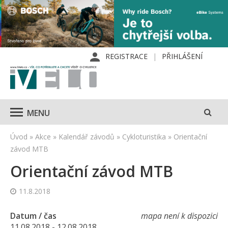
REGISTRACE
PŘIHLÁŠENÍ
MENU
Úvod
»
Akce
»
Kalendář závodů
»
Cykloturistika
»
Orientační
závod MTB
Orientační závod MTB
11.8.2018
Datum / čas
mapa není k dispozici
11.08.2018 - 12.08.2018