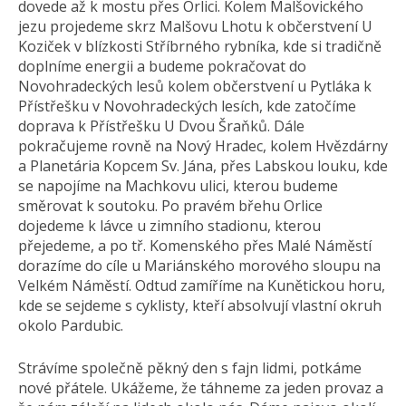
dovede až k mostu přes Orlici. Kolem Malšovického
jezu projedeme skrz Malšovu Lhotu k občerstvení U
Koziček v blízkosti Stříbrného rybníka, kde si tradičně
doplníme energii a budeme pokračovat do
Novohradeckých lesů kolem občerstvení u Pytláka k
Přístřešku v Novohradeckých lesích, kde zatočíme
doprava k Přístřešku U Dvou Šraňků. Dále
pokračujeme rovně na Nový Hradec, kolem Hvězdárny
a Planetária Kopcem Sv. Jána, přes Labskou louku, kde
se napojíme na Machkovu ulici, kterou budeme
směrovat k soutoku. Po pravém břehu Orlice
dojedeme k lávce u zimního stadionu, kterou
přejedeme, a po tř. Komenského přes Malé Náměstí
dorazíme do cíle u Mariánského morového sloupu na
Velkém Náměstí. Odtud zamíříme na Kunětickou horu,
kde se sejdeme s cyklisty, kteří absolvují vlastní okruh
okolo Pardubic.
Strávíme společně pěkný den s fajn lidmi, potkáme
nové přátele. Ukážeme, že táhneme za jeden provaz a