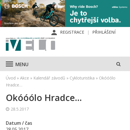
REGISTRACE
PŘIHLÁŠENÍ
MENU
Úvod
»
Akce
»
Kalendář závodů
»
Cykloturistika
»
Okóóólo
Hradce…
Okóóólo Hradce…
28.5.2017
Datum / čas
28.05.2017