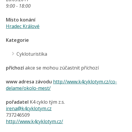
9:00 - 18:00
Místo konání
Hradec Králové
Kategorie
Cykloturistika
příchozí
akce se mohou zúčastnit příchozí
www adresa závodu
http://www.k4cyklotym.cz/co-
delame/okolo-mest/
pořadatel
K4 cyklo tým z.s.
irena@k4cyklotym.cz
737246509
http://www.k4cyklotym.cz/