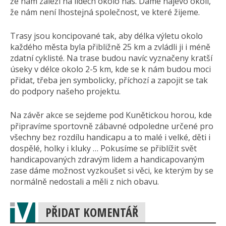
že nám záleží na lidech okolo nás. Dáme najevo okolí,
že nám není lhostejná společnost, ve které žijeme.
Trasy jsou koncipované tak, aby délka výletu okolo
každého města byla přibližně 25 km a zvládli ji i méně
zdatní cyklisté. Na trase budou navíc vyznačeny kratší
úseky v délce okolo 2-5 km, kde se k nám budou moci
přidat, třeba jen symbolicky, příchozí a zapojit se tak
do podpory našeho projektu.
Na závěr akce se sejdeme pod Kunětickou horou, kde
připravíme sportovně zábavné odpoledne určené pro
všechny bez rozdílu handicapu a to malé i velké, děti i
dospělé, holky i kluky … Pokusíme se přiblížit svět
handicapovaných zdravým lidem a handicapovaným
zase dáme možnost vyzkoušet si věci, ke kterým by se
normálně nedostali a měli z nich obavu.
PŘIDAT KOMENTÁŘ