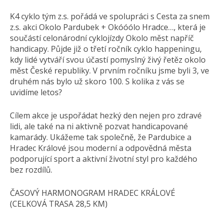
K4 cyklo tým z.s. pořádá ve spolupráci s Cesta za snem
z.s. akci Okolo Pardubek + Okóóólo Hradce…, která je
součástí celonárodní cyklojízdy Okolo měst napříč
handicapy. Půjde již o třetí ročník cyklo happeningu,
kdy lidé vytváří svou účastí pomyslný živý řetěz okolo
měst České republiky. V prvním ročníku jsme byli 3, ve
druhém nás bylo už skoro 100. S kolika z vás se
uvidíme letos?
Cílem akce je uspořádat hezký den nejen pro zdravé
lidi, ale také na ni aktivně pozvat handicapované
kamarády. Ukážeme tak společně, že Pardubice a
Hradec Králové jsou moderní a odpovědná města
podporující sport a aktivní životní styl pro každého
bez rozdílů.
ČASOVÝ HARMONOGRAM HRADEC KRÁLOVÉ
(CELKOVÁ TRASA 28,5 KM)