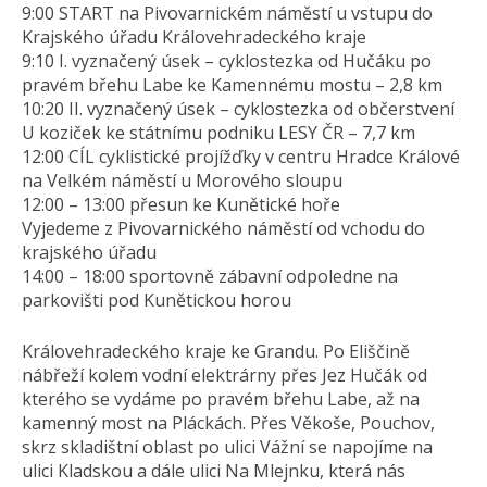
9:00 START na Pivovarnickém náměstí u vstupu do
Krajského úřadu Královehradeckého kraje
9:10 I. vyznačený úsek – cyklostezka od Hučáku po
pravém břehu Labe ke Kamennému mostu – 2,8 km
10:20 II. vyznačený úsek – cyklostezka od občerstvení
U koziček ke státnímu podniku LESY ČR – 7,7 km
12:00 CÍL cyklistické projížďky v centru Hradce Králové
na Velkém náměstí u Morového sloupu
12:00 – 13:00 přesun ke Kunětické hoře
Vyjedeme z Pivovarnického náměstí od vchodu do
krajského úřadu
14:00 – 18:00 sportovně zábavní odpoledne na
parkovišti pod Kunětickou horou
Královehradeckého kraje ke Grandu. Po Eliščině
nábřeží kolem vodní elektrárny přes Jez Hučák od
kterého se vydáme po pravém břehu Labe, až na
kamenný most na Pláckách. Přes Věkoše, Pouchov,
skrz skladištní oblast po ulici Vážní se napojíme na
ulici Kladskou a dále ulici Na Mlejnku, která nás