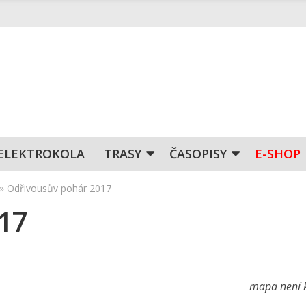
ELEKTROKOLA
TRASY
ČASOPISY
E-SHOP
»
Odřivousův pohár 2017
17
mapa není k