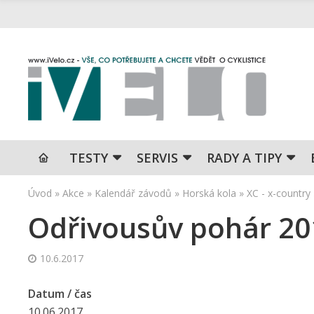
TESTY
SERVIS
RADY A TIPY
Úvod
»
Akce
»
Kalendář závodů
»
Horská kola
»
XC - x-country
Odřivousův pohár 20
10.6.2017
Datum / čas
10.06.2017