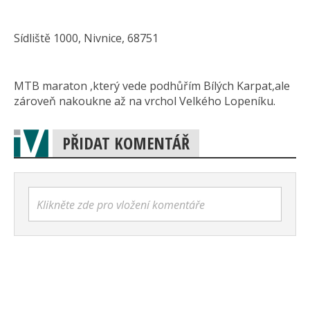
Sídliště 1000, Nivnice, 68751
MTB maraton ,který vede podhůřím Bílých Karpat,ale
zároveň nakoukne až na vrchol Velkého Lopeníku.
PŘIDAT KOMENTÁŘ
Klikněte zde pro vložení komentáře