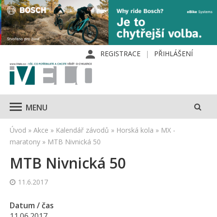
REGISTRACE
PŘIHLÁŠENÍ
MENU
Úvod
»
Akce
»
Kalendář závodů
»
Horská kola
»
MX -
maratony
»
MTB Nivnická 50
MTB Nivnická 50
11.6.2017
Datum / čas
11.06.2017