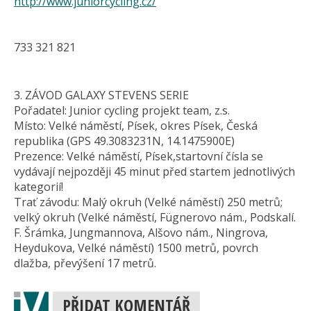
http://www.juniorcycling.cz/
733 321 821
3. ZÁVOD GALAXY STEVENS SERIE
Pořadatel: Junior cycling projekt team, z.s.
Místo: Velké náměstí, Písek, okres Písek, Česká
republika (GPS 49.3083231N, 14.1475900E)
Prezence: Velké náměstí, Písek,startovní čísla se
vydávají nejpozději 45 minut před startem jednotlivých
kategorií!
Trať závodu: Malý okruh (Velké náměstí) 250 metrů;
velký okruh (Velké náměstí, Fügnerovo nám., Podskalí.
F. Šrámka, Jungmannova, Alšovo nám., Ningrova,
Heydukova, Velké náměstí) 1500 metrů, povrch
dlažba, převýšení 17 metrů.
PŘIDAT KOMENTÁŘ