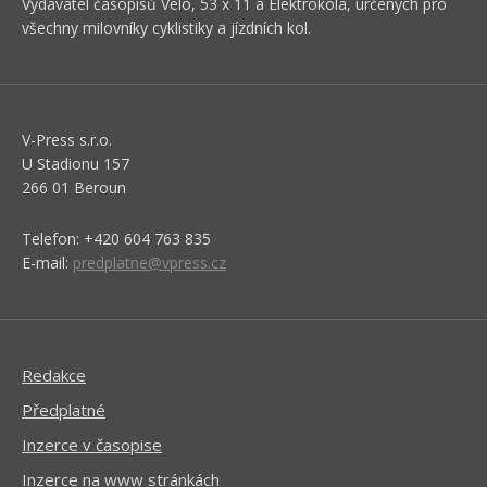
Vydavatel časopisů Velo, 53 x 11 a Elektrokola, určených pro
všechny milovníky cyklistiky a jízdních kol.
V-Press s.r.o.
U Stadionu 157
266 01 Beroun
Telefon: +420 604 763 835
E-mail:
predplatne@vpress.cz
Redakce
Předplatné
Inzerce v časopise
Inzerce na www stránkách