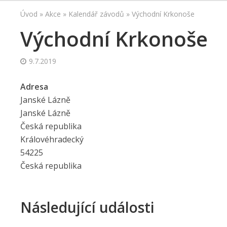
Úvod
»
Akce
»
Kalendář závodů
»
Východní Krkonoše
Východní Krkonoše
9.7.2019
Adresa
Janské Lázně
Janské Lázně
Česká republika
Královéhradecký
54225
Česká republika
Následující události