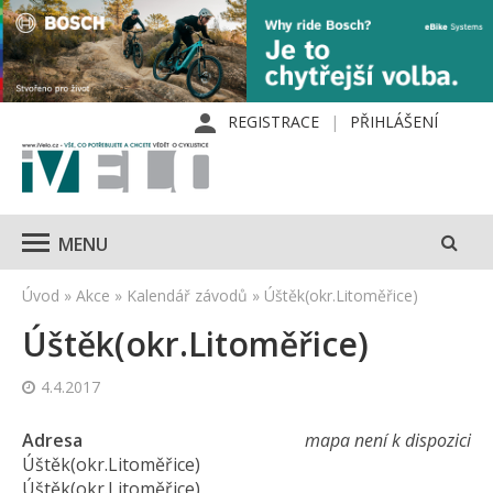
REGISTRACE
PŘIHLÁŠENÍ
MENU
Úvod
»
Akce
»
Kalendář závodů
»
Úštěk(okr.Litoměřice)
Úštěk(okr.Litoměřice)
4.4.2017
Adresa
mapa není k dispozici
Úštěk(okr.Litoměřice)
Úštěk(okr.Litoměřice)