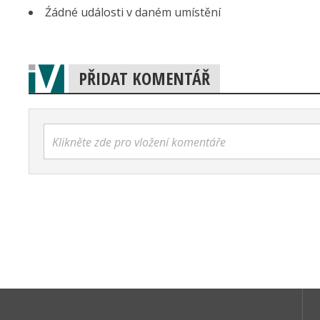
Źádné události v daném umístění
PŘIDAT KOMENTÁŘ
Klikněte zde pro vložení komentáře