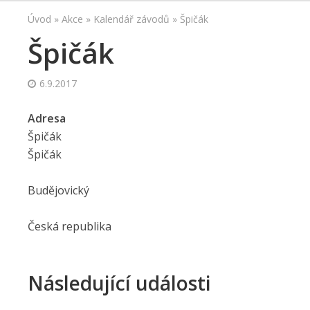
Úvod
»
Akce
»
Kalendář závodů
»
Špičák
Špičák
6.9.2017
Adresa
Špičák
Špičák
Budějovický
Česká republika
Následující události