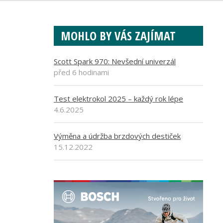
MOHLO BY VÁS ZAJÍMAT
Scott Spark 970: Nevšední univerzál
před 6 hodinami
Test elektrokol 2025 – každý rok lépe
4.6.2025
Výměna a údržba brzdových destiček
15.12.2022