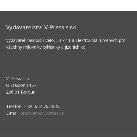
Vydavatelství V-Press s.r.o.
Vydavatel časopisů Velo, 53 x 11 a Elektrokola, určených pro
všechny milovníky cyklistiky a jízdních kol.
V-Press s.r.o.
U Stadionu 157
266 01 Beroun
Telefon: +420 604 763 835
E-mail:
predplatne@vpress.cz