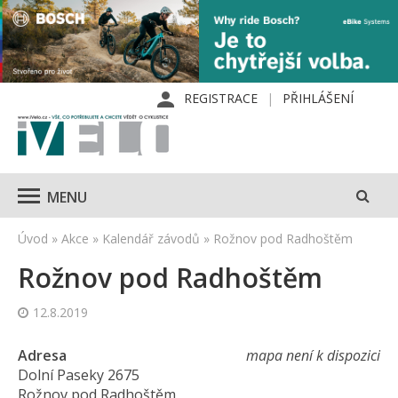
REGISTRACE
PŘIHLÁŠENÍ
MENU
Úvod
»
Akce
»
Kalendář závodů
»
Rožnov pod Radhoštěm
Rožnov pod Radhoštěm
12.8.2019
Adresa
mapa není k dispozici
Dolní Paseky 2675
Rožnov pod Radhoštěm