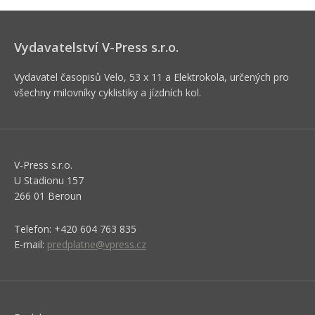
Vydavatelství V-Press s.r.o.
Vydavatel časopisů Velo, 53 x 11 a Elektrokola, určených pro
všechny milovníky cyklistiky a jízdních kol.
V-Press s.r.o.
U Stadionu 157
266 01 Beroun
Telefon: +420 604 763 835
E-mail:
predplatne@vpress.cz