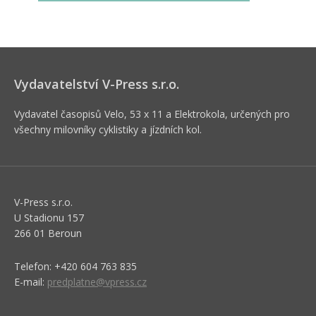
Vydavatelství V-Press s.r.o.
Vydavatel časopisů Velo, 53 x 11 a Elektrokola, určených pro
všechny milovníky cyklistiky a jízdních kol.
V-Press s.r.o.
U Stadionu 157
266 01 Beroun
Telefon: +420 604 763 835
E-mail:
predplatne@vpress.cz