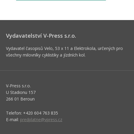
Vydavatelství V-Press s.r.o.
Vydavatel časopisů Velo, 53 x 11 a Elektrokola, určených pro
všechny milovníky cyklistiky a jízdních kol.
V-Press s.r.o.
U Stadionu 157
266 01 Beroun
Telefon: +420 604 763 835
E-mail:
predplatne@vpress.cz