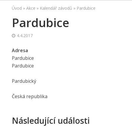
Úvod
»
Akce
»
Kalendář závodů
»
Pardubice
Pardubice
4.4.2017
Adresa
Pardubice
Pardubice
Pardubický
Česká republika
Následující události