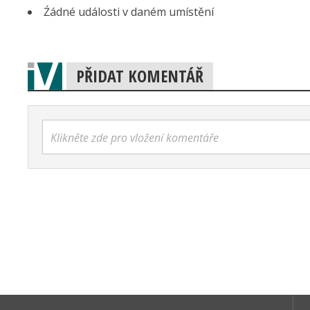
Źádné události v daném umístění
PŘIDAT KOMENTÁŘ
Klikněte zde pro vložení komentáře