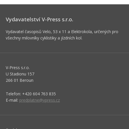
Vydavatelství V-Press s.r.o.
Vydavatel časopisů Velo, 53 x 11 a Elektrokola, určených pro
všechny milovníky cyklistiky a jízdních kol.
V-Press s.r.o.
U Stadionu 157
266 01 Beroun
Telefon: +420 604 763 835
E-mail:
predplatne@vpress.cz