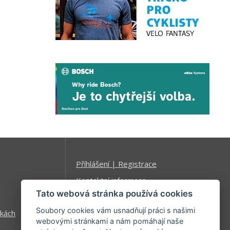
Příhlášení | Registrace
Kontaktní informace
Tato webová stránka používá cookies
Mapa stránek
Soubory cookies vám usnadňují práci s našimi
kách
webovými stránkami a nám pomáhají naše