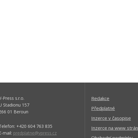
V-Press s.r.o.
Redakce
U Stadionu 157
Předplatné
266 01 Beroun
Inzerce v časopise
Telefon: +420 604 763 835
Inzerce na www strán
E-mail:
predplatne@vpress.cz
Obchodní podmínky