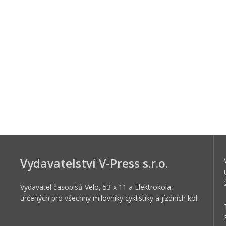
Vydavatelství V-Press s.r.o.
Vydavatel časopisů Velo, 53 x 11 a Elektrokola,
určených pro všechny milovníky cyklistiky a jízdních kol.