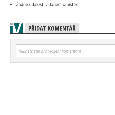
Źádné události v daném umístění
PŘIDAT KOMENTÁŘ
Klikněte zde pro vložení komentáře