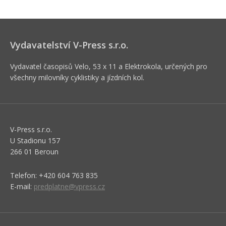
Vydavatelství V-Press s.r.o.
Vydavatel časopisů Velo, 53 x 11 a Elektrokola, určených pro
všechny milovníky cyklistiky a jízdních kol.
V-Press s.r.o.
U Stadionu 157
266 01 Beroun
Telefon: +420 604 763 835
E-mail:
predplatne@vpress.cz