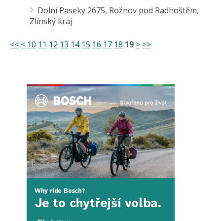
Dolní Paseky 2675, Rožnov pod Radhoštěm,
Zlínský kraj
<<
<
10
11
12
13
14
15
16
17
18
19
>
>>