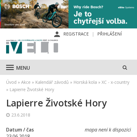
REGISTRACE
PŘIHLÁŠENÍ
MENU
Úvod
»
Akce
»
Kalendář závodů
»
Horská kola
»
XC - x-country
»
Lapierre Životské Hory
Lapierre Životské Hory
23.6.2018
Datum / čas
mapa není k dispozici
23.06.2018