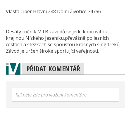
Vlasta Liber Hlavní 248 Dolní Životice 74756
Desátý ročník MTB závodů se jede kopcovitou
krajinou Nízkého Jeseníku,převážně po lesních
cestách a stezkách se spoustou krásných singltreků.
Závod je určen široké sportující veřejností.
PŘIDAT KOMENTÁŘ
Klikněte zde pro vložení komentáře