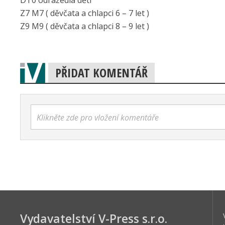
DT0 odrážedla děti
Z7 M7 ( děvčata a chlapci 6 – 7 let )
Z9 M9 ( děvčata a chlapci 8 – 9 let )
PŘIDAT KOMENTÁŘ
Klikněte zde pro vložení komentáře
Vydavatelství V-Press s.r.o.