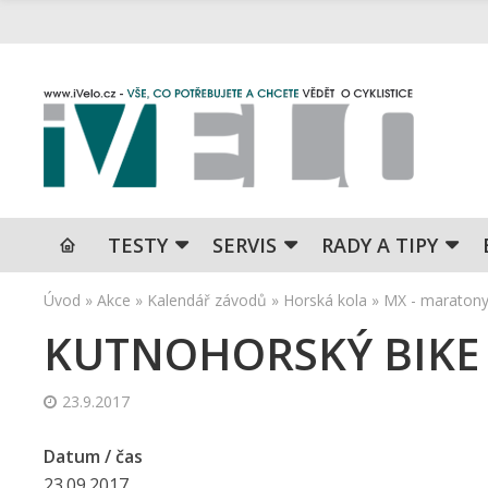
TESTY
SERVIS
RADY A TIPY
Úvod
»
Akce
»
Kalendář závodů
»
Horská kola
»
MX - maraton
KUTNOHORSKÝ BIKE
23.9.2017
Datum / čas
23.09.2017