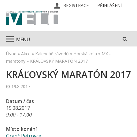
REGISTRACE
PŘIHLÁŠENÍ
MENU
Úvod
»
Akce
»
Kalendář závodů
»
Horská kola
»
MX -
maratony
»
KRÁĽOVSKÝ MARATÓN 2017
KRÁĽOVSKÝ MARATÓN 2017
19.8.2017
Datum / čas
19.08.2017
9:00 - 17:00
Místo konání
Granč Petrovce