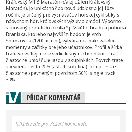
Kráľovský MTB Maratón (ďalej už len Kráľovský
Maratón), je unikátna športová udalosť a jej 10.ty
ročník je určený pre vyznávačov horskej cyklistiky s
nádychom hôr, kráľovských výziev a emócii. Výborne
situovaný pretek do okolia Spišského hradu a pohoria
Braniska, ktorého najvyšším bodom je vrch
Smrekovica (1200 m.n.m), vytvára neopakovateľné
momenty a zážitky pre jeho účastnikov. Profil a šírka
trate vo veľkej miere vedie lesnými chodníkmi. Trať
čiastočne umožňuje jazdu v skupinkách. Povrch trate:
spevnená cesta 20% (asfalt, šotolina), lesná cesta s
čiastočne spevneným povrchom 50%, single track
30%.
PŘIDAT KOMENTÁŘ
Klikněte zde pro vložení komentáře