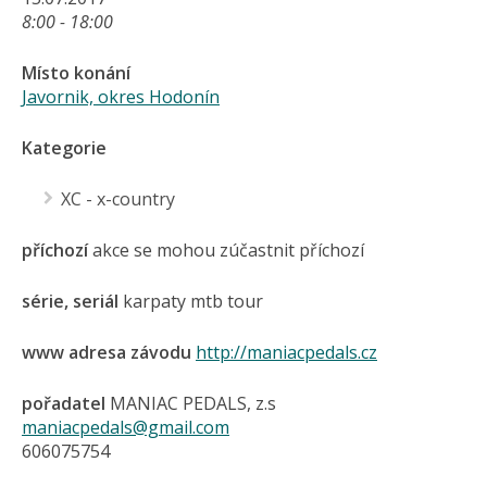
8:00 - 18:00
Místo konání
Javornik, okres Hodonín
Kategorie
XC - x-country
příchozí
akce se mohou zúčastnit příchozí
série, seriál
karpaty mtb tour
www adresa závodu
http://maniacpedals.cz
pořadatel
MANIAC PEDALS, z.s
maniacpedals@gmail.com
606075754