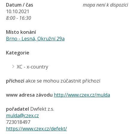
Datum / čas
mapa není k dispozici
10.10.2021
8:00 - 16:30
Místo konání
Brno - Lesná, Okružní 29a
Kategorie
XC - x-country
příchozí
akce se mohou zúčastnit příchozí
www adresa závodu
http://www.czex.cz/mulda
pořadatel
Dwfekt z.s.
mulda@czex.cz
723018497
https://www.czex.cz/defekt/