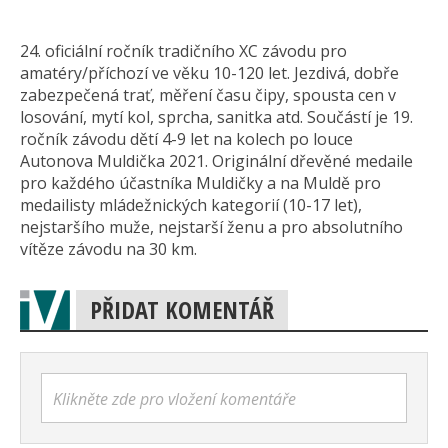
24. oficiální ročník tradičního XC závodu pro
amatéry/příchozí ve věku 10-120 let. Jezdivá, dobře
zabezpečená trať, měření času čipy, spousta cen v
losování, mytí kol, sprcha, sanitka atd. Součástí je 19.
ročník závodu dětí 4-9 let na kolech po louce
Autonova Muldička 2021. Originální dřevěné medaile
pro každého účastníka Muldičky a na Muldě pro
medailisty mládežnických kategorií (10-17 let),
nejstaršího muže, nejstarší ženu a pro absolutního
vítěze závodu na 30 km.
PŘIDAT KOMENTÁŘ
Klikněte zde pro vložení komentáře