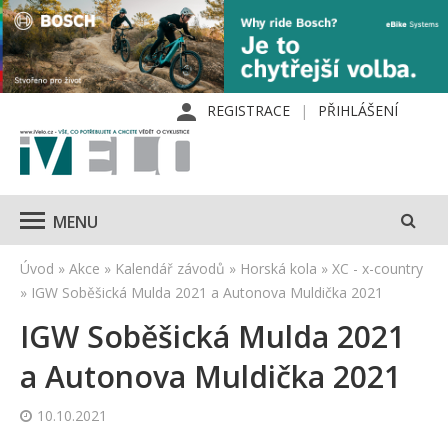
REGISTRACE
PŘIHLÁŠENÍ
MENU
Úvod
»
Akce
»
Kalendář závodů
»
Horská kola
»
XC - x-country
»
IGW Soběšická Mulda 2021 a Autonova Muldička 2021
IGW Soběšická Mulda 2021
a Autonova Muldička 2021
10.10.2021