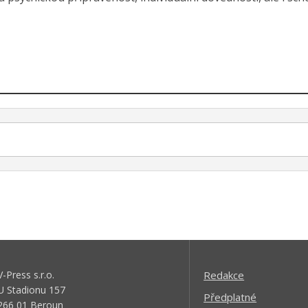
V-Press s.r.o.
Redakce
U Stadionu 157
Předplatné
266 01 Beroun