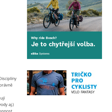
isciplíny
správně
ují
ody aj.)
hopnost