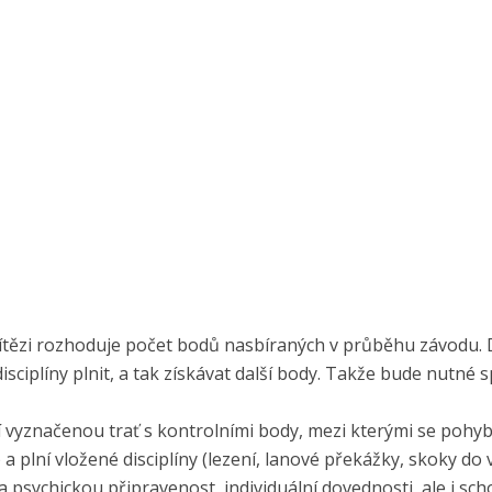
ítězi rozhoduje počet bodů nasbíraných v průběhu závodu. D
ciplíny plnit, a tak získávat další body. Takže bude nutné 
jí vyznačenou trať s kontrolními body, mezi kterými se pohyb
plní vložené disciplíny (lezení, lanové překážky, skoky do v
psychickou připravenost, individuální dovednosti, ale i sc