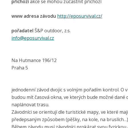
příchozí
akce se mohou zúčastnit příchozí
www adresa závodu
http://eposurvival.cz/
pořadatel
Š&P outdoor, z.s.
info@eposurvival.cz
Na Hutmance 196/12
Praha 5
jednodenní závod dvojic s volným pořadím kontrol. O v
budou mít časová okna, ve kterých bude možné dané dis
naplánovat trasu.
Závodníci se orientují dle turistické mapy, ve které ma
předepsaným způsobem (pěšky, na kole, na bruslích…) a 
Během závodu musí závodníci prokázat svou fyzickou a 