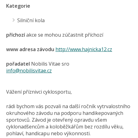
Kategorie
Silniční kola
příchozí
akce se mohou zúčastnit příchozí
www adresa závodu
http://www.hajnicka12.cz
pořadatel
Nobilis Vitae sro
info@nobilisvitae.cz
Vážení příznivci cyklosportu,
rádi bychom vás pozvali na další ročník vytrvalostního
okruhového závodu na podporu handikepovaných
sportovců. Závod je otevřený opravdu všem
cyklonadšencům a koloběžkářům bez rozdílu věku,
pohlaví, handicapu nebo výkonnosti.