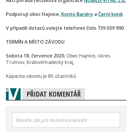
Akci pořádá nezisková organizace
NOBILIS VITAE, z.ú.
Podporují obec Hajnice,
Konto Bariéry
a
Černí koně
.
V případě dotazů volejte telefonní číslo 739 039 990
TERMÍN A MÍSTO ZÁVODU
Sobota 18. července 2020
, Obec Hajnice, okres
Trutnov, Královéhradecký kraj,
Kapacita závodu je 80 účastníků
PŘIDAT KOMENTÁŘ
Klikněte zde pro vložení komentáře