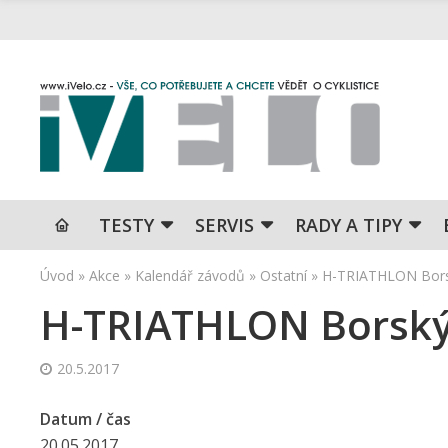
TESTY
SERVIS
RADY A TIPY
Úvod
»
Akce
»
Kalendář závodů
»
Ostatní
»
H-TRIATHLON Bors
H-TRIATHLON Borský
20.5.2017
Datum / čas
20.05.2017