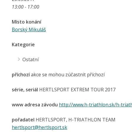
13:00 - 17:00
Místo konání
Borský Mikuláš
Kategorie
Ostatní
příchozí
akce se mohou zúčastnit příchozí
série, seriál
HERTLSPORT EXTREM TOUR 2017
www adresa závodu
http://www.h-triathlon.sk/h-tria
pořadatel
HERTLSPORT, H-TRIATHLON TEAM
hertlsport@hertlsport.sk