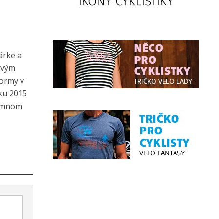
árke a
tovým
formy v
oku 2015
jemnom