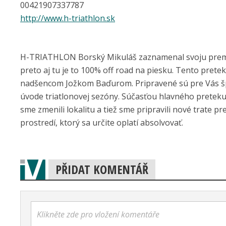
00421907337787
http://www.h-triathlon.sk
H-TRIATHLON Borský Mikuláš zaznamenal svoju premié
preto aj tu je to 100% off road na piesku. Tento pre
nadšencom Jožkom Baďurom. Pripravené sú pre Vás špri
úvode triatlonovej sezóny. Súčasťou hlavného preteku j
sme zmenili lokalitu a tiež sme pripravili nové trat
prostredí, ktorý sa určite oplatí absolvovať.
PŘIDAT KOMENTÁŘ
Klikněte zde pro vložení komentáře