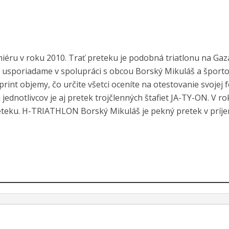
ru v roku 2010. Trať preteku je podobná triatlonu na Gaz
tek usporiadame v spolupráci s obcou Borský Mikuláš a špor
nt objemy, čo určite všetci oceníte na otestovanie svojej 
ednotlivcov je aj pretek trojčlenných štafiet JA-TY-ON. V r
e preteku. H-TRIATHLON Borský Mikuláš je pekný pretek v prí