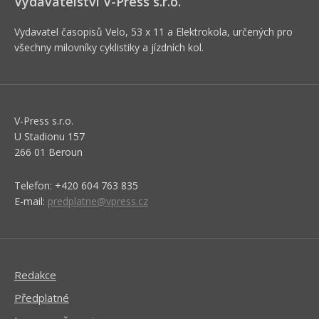
Vydavatelství V-Press s.r.o.
Vydavatel časopisů Velo, 53 x 11 a Elektrokola, určených pro
všechny milovníky cyklistiky a jízdních kol.
V-Press s.r.o.
U Stadionu 157
266 01 Beroun
Telefon: +420 604 763 835
E-mail:
predplatne@vpress.cz
Redakce
Předplatné