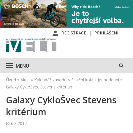
REGISTRACE
PŘIHLÁŠENÍ
MENU
Úvod
»
Akce
»
Kalendář závodů
»
Silniční kola
»
Jednodenní
»
Galaxy CykloŠvec Stevens kritérium
Galaxy CykloŠvec Stevens
kritérium
6.8.2017