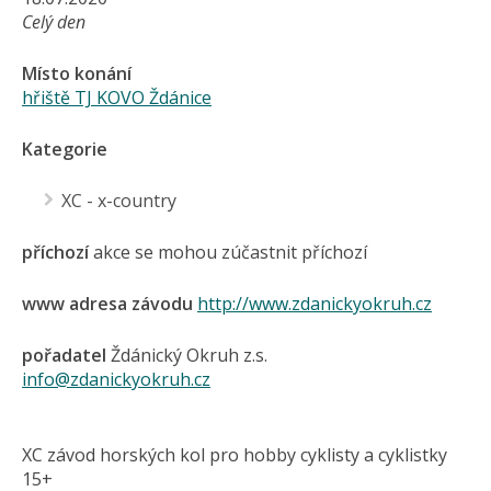
Celý den
Místo konání
hřiště TJ KOVO Ždánice
Kategorie
XC - x-country
příchozí
akce se mohou zúčastnit příchozí
www adresa závodu
http://www.zdanickyokruh.cz
pořadatel
Ždánický Okruh z.s.
info@zdanickyokruh.cz
XC závod horských kol pro hobby cyklisty a cyklistky
15+