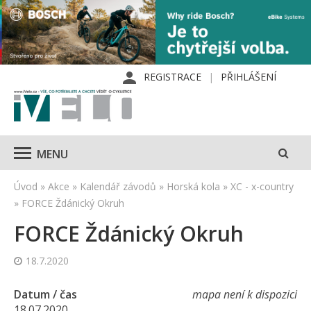
REGISTRACE
PŘIHLÁŠENÍ
MENU
Úvod
»
Akce
»
Kalendář závodů
»
Horská kola
»
XC - x-country
»
FORCE Ždánický Okruh
FORCE Ždánický Okruh
18.7.2020
Datum / čas
mapa není k dispozici
18.07.2020