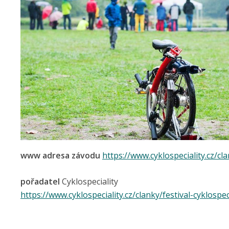
www adresa závodu
https://www.cyklospeciality.cz/cla
pořadatel
Cyklospeciality
https://www.cyklospeciality.cz/clanky/festival-cyklospec