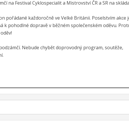
 na Festival Cyklospecialit a Mistrovství ČR a SR na skláda
on pořádané každoročně ve Velké Británii. Poselstvím akce j
určená k pohodlné dopravě v běžném společenském oděvu. Prot
 oděv!
 podzámčí. Nebude chybět doprovodný program, soutěže,
í.