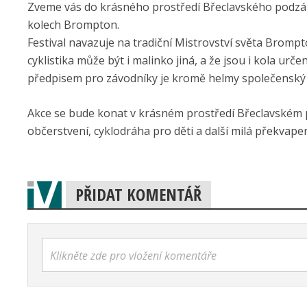
Zveme vás do krásného prostředí Břeclavského podzámčí
kolech Brompton.
Festival navazuje na tradiční Mistrovství světa Brompt
cyklistika může být i malinko jiná, a že jsou i kola 
předpisem pro závodníky je kromě helmy společenský
Akce se bude konat v krásném prostředí Břeclavském
občerstvení, cyklodráha pro děti a další milá překvapen
PŘIDAT KOMENTÁŘ
Klikněte zde pro vložení komentáře