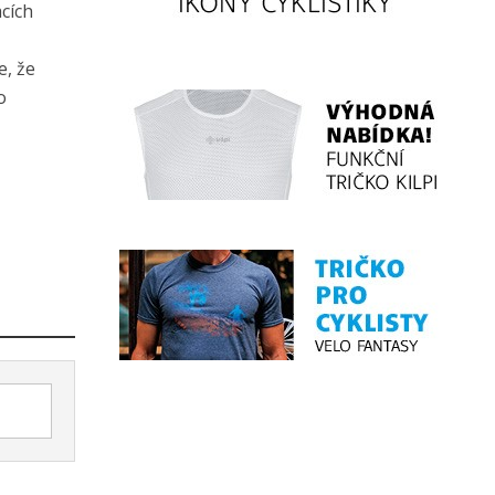
cích
e, že
o