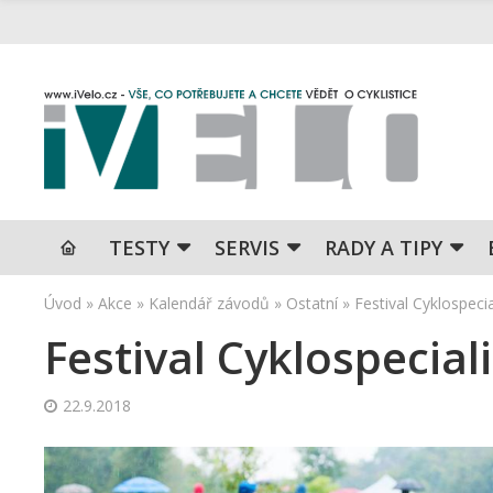
TESTY
SERVIS
RADY A TIPY
Úvod
»
Akce
»
Kalendář závodů
»
Ostatní
»
Festival Cyklospecia
Festival Cyklospecial
22.9.2018