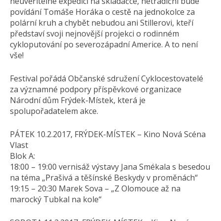
neuvěřitelné expedici na skládačce, netradiční bude
povídání Tomáše Horáka o cestě na jednokolce za
polární kruh a chybět nebudou ani Stillerovi, kteří
představí svoji nejnovější projekci o rodinném
cykloputování po severozápadní Americe. A to není
vše!
Festival pořádá Občanské sdružení Cyklocestovatelé
za významné podpory příspěvkové organizace
Národní dům Frýdek-Místek, která je
spolupořadatelem akce.
PÁTEK 10.2.2017, FRÝDEK-MÍSTEK – Kino Nová Scéna
Vlast
Blok A:
18:00 – 19:00 vernisáž výstavy Jana Smékala s besedou
na téma „Prašivá a těšínské Beskydy v proměnách“
19:15 – 20:30 Marek Sova – „Z Olomouce až na
marocký Tubkal na kole“