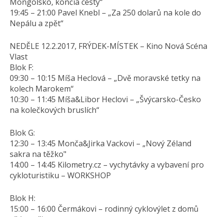
Mongolsko, končia cesty“
19:45 – 21:00 Pavel Knebl – „Za 250 dolarů na kole do
Nepálu a zpět“
NEDĚLE 12.2.2017, FRÝDEK-MÍSTEK – Kino Nová Scéna
Vlast
Blok F:
09:30 – 10:15 Míša Heclová – „Dvě moravské tetky na
kolech Marokem“
10:30 – 11:45 Míša&Libor Heclovi – „Švýcarsko-Česko
na kolečkových bruslích“
Blok G:
12:30 – 13:45 Monča&Jirka Vackovi – „Nový Zéland
sakra na těžko"
14:00 – 14:45 Kilometry.cz – vychytávky a vybavení pro
cykloturistiku – WORKSHOP
Blok H:
15:00 – 16:00 Čermákovi – rodinný cyklovýlet z domů