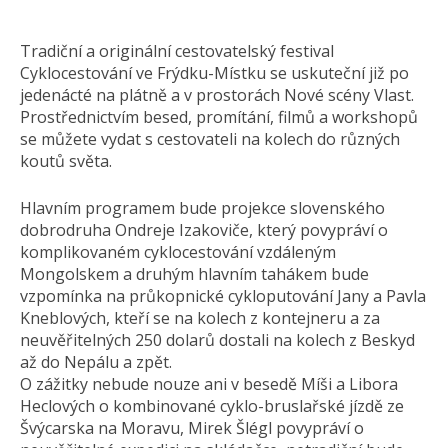
Tradiční a originální cestovatelský festival
Cyklocestování ve Frýdku-Místku se uskuteční již po
jedenácté na plátně a v prostorách Nové scény Vlast.
Prostřednictvím besed, promítání, filmů a workshopů
se můžete vydat s cestovateli na kolech do různých
koutů světa.
Hlavním programem bude projekce slovenského
dobrodruha Ondreje Izakoviče, který povypráví o
komplikovaném cyklocestování vzdáleným
Mongolskem a druhým hlavním tahákem bude
vzpomínka na průkopnické cykloputování Jany a Pavla
Kneblových, kteří se na kolech z kontejneru a za
neuvěřitelných 250 dolarů dostali na kolech z Beskyd
až do Nepálu a zpět.
O zážitky nebude nouze ani v besedě Míši a Libora
Heclových o kombinované cyklo-bruslařské jízdě ze
Švýcarska na Moravu, Mirek Šlégl povypráví o