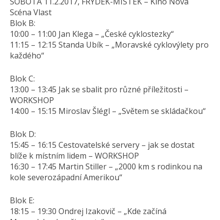
SOBOTA 11.2.2017, FRÝDEK-MÍSTEK – Kino Nová
Scéna Vlast
Blok B:
10:00 – 11:00 Jan Klega – „České cyklostezky“
11:15 – 12:15 Standa Ubík – „Moravské cyklovýlety pro
každého“
Blok C:
13:00 – 13:45 Jak se sbalit pro různé příležitosti –
WORKSHOP
14:00 – 15:15 Miroslav Šlégl – „Světem se skládačkou“
Blok D:
15:45 – 16:15 Cestovatelské servery – jak se dostat
blíže k místním lidem – WORKSHOP
16:30 – 17:45 Martin Stiller – „2000 km s rodinkou na
kole severozápadní Amerikou“
Blok E:
18:15 – 19:30 Ondrej Izakovič – „Kde začíná