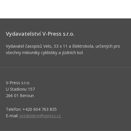
Vydavatelství V-Press s.r.o.
Vydavatel časopisů Velo, 53 x 11 a Elektrokola, určených pro
všechny milovníky cyklistiky a jízdních kol.
V-Press s.r.o.
U Stadionu 157
266 01 Beroun
Telefon: +420 604 763 835
E-mail:
predplatne@vpress.cz