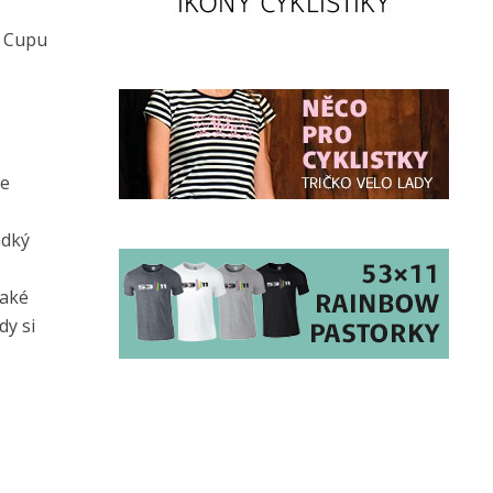
c Cupu
se
adký
také
dy si