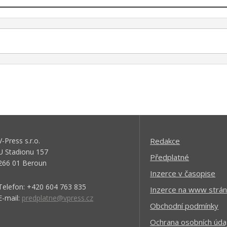
V-Press s.r.o.
Redakce
U Stadionu 157
Předplatné
266 01 Beroun
Inzerce v časopise
Telefon: +420 604 763 835
Inzerce na www strán
E-mail:
predplatne@vpress.cz
Obchodní podmínky
Ochrana osobních úda