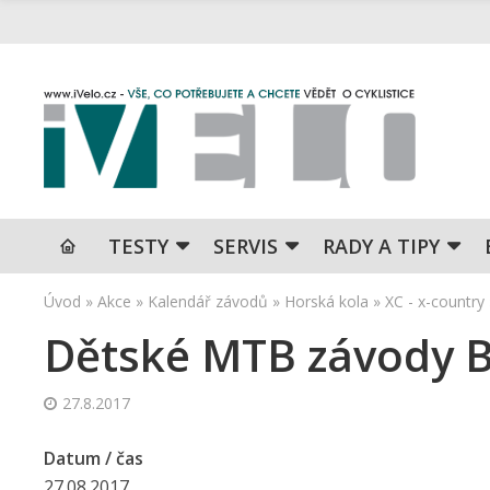
TESTY
SERVIS
RADY A TIPY
Úvod
»
Akce
»
Kalendář závodů
»
Horská kola
»
XC - x-country
Dětské MTB závody Bi
27.8.2017
Datum / čas
27.08.2017