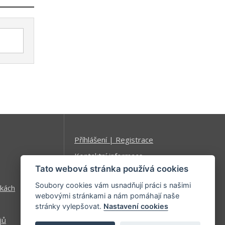
Příhlášení | Registrace
Kontaktní informace
Tato webová stránka používá cookies
Mapa stránek
Soubory cookies vám usnadňují práci s našimi
kách
webovými stránkami a nám pomáhají naše
stránky vylepšovat.
Nastavení cookies
jů