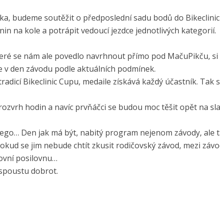
ka, budeme soutěžit o předposlední sadu bodů do Bikeclini
nin na kole a potrápit vedoucí jezdce jednotlivých kategorií.
které se nám ale povedlo navrhnout přímo pod MačuPikču, si
e v den závodu podle aktuálních podmínek.
tradicí Bikeclinic Cupu, medaile získává každý účastník. Tak 
rozvrh hodin a navíc prvňáčci se budou moc těšit opět na sl
í lego… Den jak má být, nabitý program nejenom závody, ale 
pokud se jim nebude chtít zkusit rodičovský závod, mezi závo
ovní posilovnu…
 spoustu dobrot.