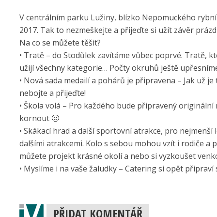
V centrálním parku Lužiny, blízko Nepomuckého rybní
2017. Tak to nezmeškejte a přijeďte si užít závěr prázd
Na co se můžete těšit?
• Tratě – do Stodůlek zavítáme vůbec poprvé. Tratě, 
užijí všechny kategorie… Počty okruhů ještě upřesním
• Nová sada medailí a pohárů je připravena – Jak už je 
nebojte a přijeďte!
• Škola volá – Pro každého bude připravený originální 
kornout 🙂
• Skákací hrad a další sportovní atrakce, pro nejmenš
dalšími atrakcemi. Kolo s sebou mohou vzít i rodiče a 
můžete projekt krásné okolí a nebo si vyzkoušet venk
• Myslíme i na vaše žaludky – Catering si opět připraví
PŘIDAT KOMENTÁŘ