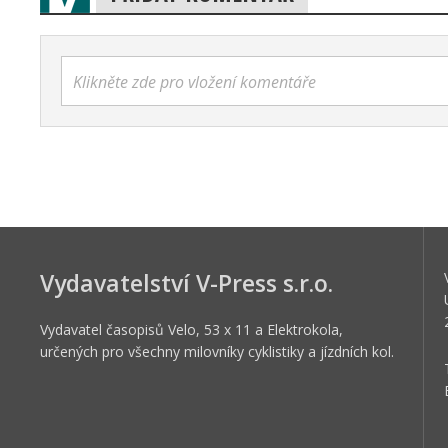
Klikněte zde pro vložení komentáře
Vydavatelství V-Press s.r.o.
Vydavatel časopisů Velo, 53 x 11 a Elektrokola,
určených pro všechny milovníky cyklistiky a jízdních kol.